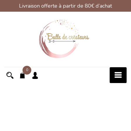
Livraison offerte à partir de 80€ d’achat
Skip
to
content
0