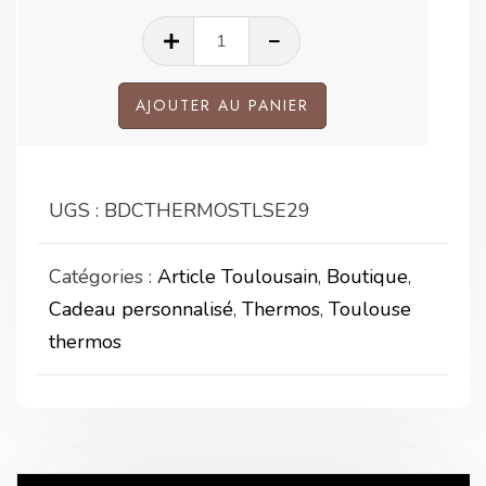
quantité
de
Thermos
AJOUTER AU PANIER
avec
tasse
intégrée
UGS :
BDCTHERMOSTLSE29
Rugby
toulousain
Catégories :
Article Toulousain
,
Boutique
,
Cadeau personnalisé
,
Thermos
,
Toulouse
thermos