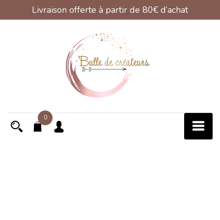
Livraison offerte à partir de 80€ d’achat
Skip
to
content
0