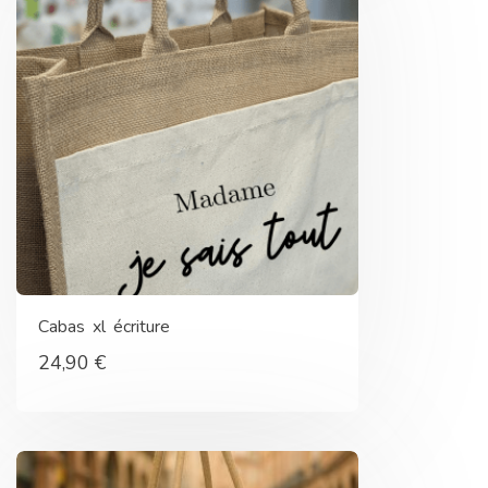
Cabas xl écriture
24,90
€