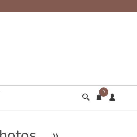
0
photos… »