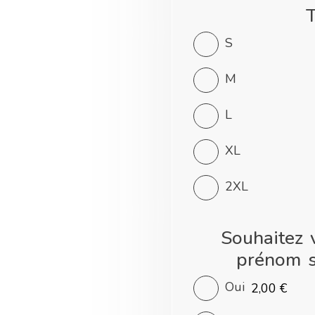
T
S
M
L
XL
2XL
Souhaitez 
prénom s
Oui
2,00 €