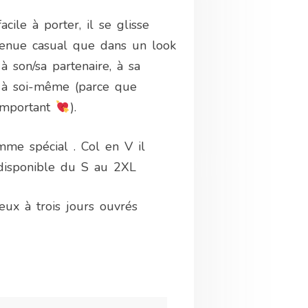
acile à porter, il se glisse
tenue casual que dans un look
à son/sa partenaire, à sa
 à soi-même (parce que
 important
).
mme spécial . Col en V il
 disponible du S au 2XL
eux à trois jours ouvrés