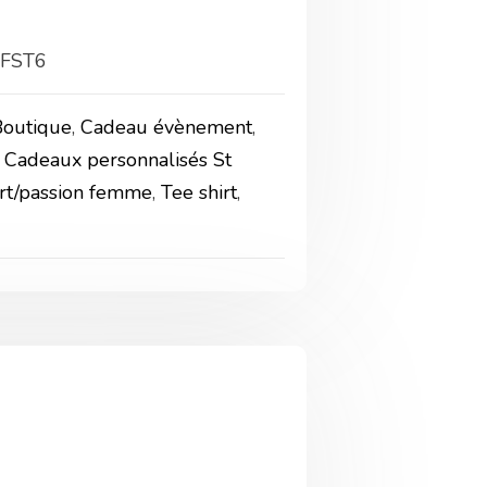
FST6
Boutique
,
Cadeau évènement
,
,
Cadeaux personnalisés St
rt/passion femme
,
Tee shirt
,