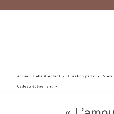
Skip
to
content
Accueil
Bébé & enfant
Création perle
Mode 
Cadeau évènement
« L’amou