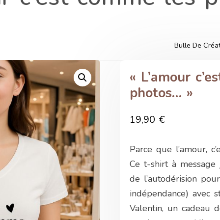
Bulle De Créa
« L’amour c’e
photos… »
19,90
€
Parce que l’amour, c’
Ce t-shirt à message 
de l’autodérision pou
indépendance) avec st
Valentin, un cadeau d