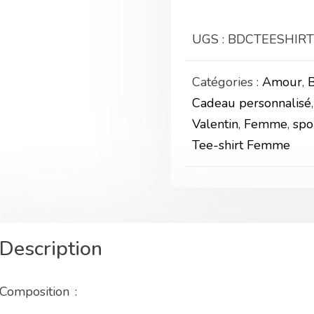
"L'amour
c'est
UGS :
BDCTEESHIRT
comme
les
Catégories :
Amour
,
photos..."
Cadeau personnalisé
Valentin
,
Femme
,
spo
Tee-shirt Femme
Description
Composition :