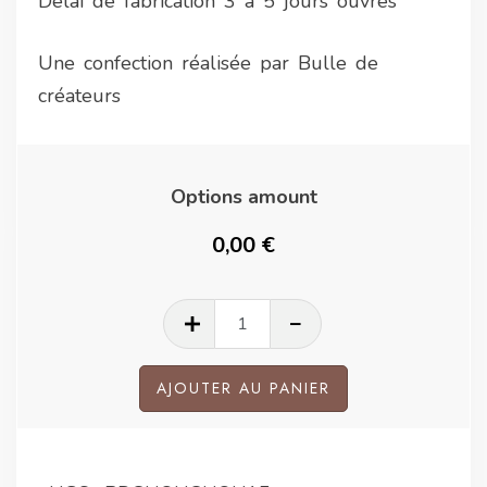
Délai de fabrication 3 à 5 jours ouvrés
Une confection réalisée par Bulle de
créateurs
Options amount
0,00 €
quantité
de
Chouchou
AJOUTER AU PANIER
blanc