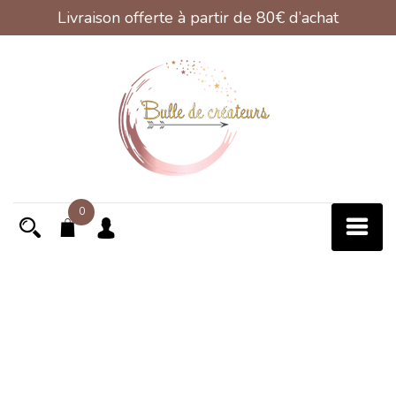
Livraison offerte à partir de 80€ d’achat
Skip
to
content
0