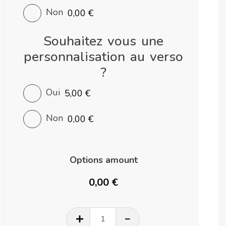
Non
0,00 €
Souhaitez vous une
personnalisation au verso
?
Oui
5,00 €
Non
0,00 €
Options amount
0,00 €
quantité