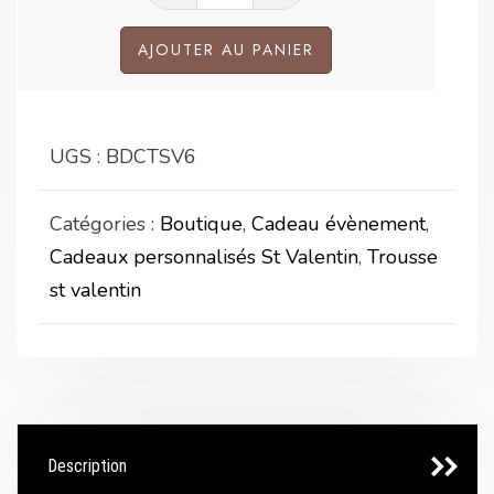
de
Trousse
AJOUTER AU PANIER
"L'amour
c'est
comme
UGS :
BDCTSV6
les
photos"
Catégories :
Boutique
,
Cadeau évènement
,
Cadeaux personnalisés St Valentin
,
Trousse
st valentin
Description