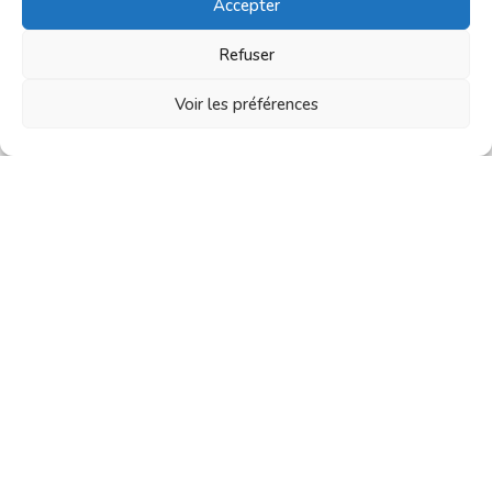
Accepter
Refuser
Voir les préférences
Panière et ses 10 lingettes lavable pour Bébé
29,90
€