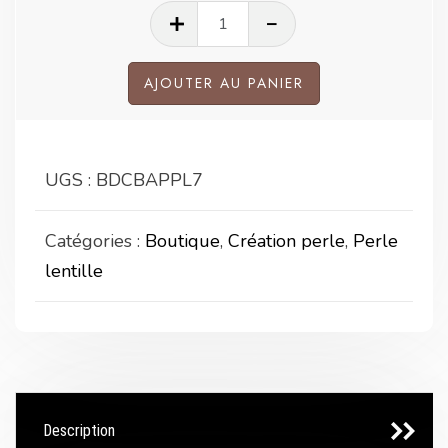
quantité
de
Perle
AJOUTER AU PANIER
lentille
bleu
turquoise
UGS :
BDCBAPPL7
Catégories :
Boutique
,
Création perle
,
Perle
lentille
Description