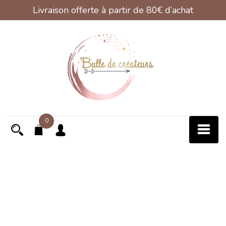
Livraison offerte à partir de 80€ d’achat
Skip
to
content
0